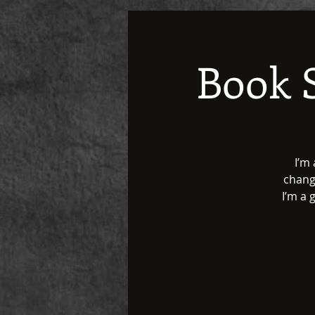
Book S
I’m
change
I’m a 