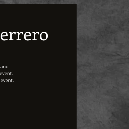
uerrero
 and
 event.
 event.