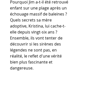
Pourquoi Jim a-t-il été retrouvé
enfant sur une plage après un
échouage massif de baleines ?
Quels secrets sa mère
adoptive, Kristina, lui cache-t-
elle depuis vingt-six ans ?
Ensemble, ils vont tenter de
découvrir si les sirènes des
légendes ne sont pas, en
réalité, le reflet d'une vérité
bien plus fascinante et
dangereuse.
POURQUOI VOUS ALLEZ
ADORER CE LIVRE :
- Un mélange de genres unique
: À la frontière entre le roman
contemporain, le thriller
psychologique et la quête