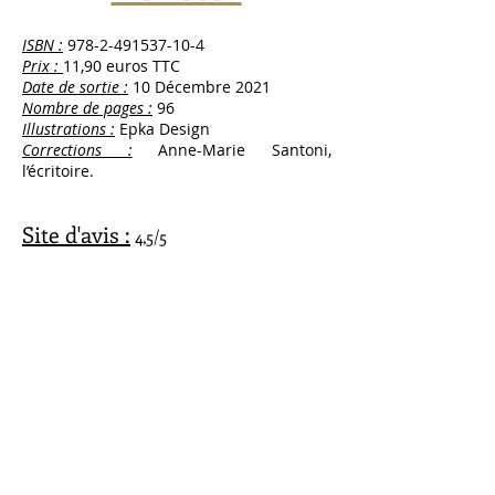
ISBN :
978-2-491537-10-4
Prix :
11,90 euros TTC
Date de sortie :
10 Décembre 2021
Nombre de pages :
96
Illustrations :
Epka Design
Corrections :
Anne-Marie Santoni,
l’écritoire.
Site d'avis :
4,5/5
-
Babelio
-
Booknode
Dans la presse :
-
20 minutes